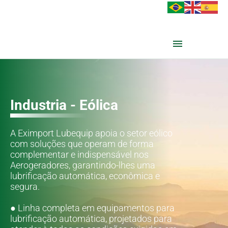
Industria - Eólica
A Eximport Lubequip apoia o setor eólico
com soluções que operam de forma
complementar e indispensável nos
Aerogeradores, garantindo-lhes uma
lubrificação automática, econômica e
segura.
● Linha completa em equipamentos para
lubrificação automática, projetados para