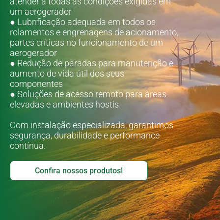
atender à todas as condições exigidas em
um aerogerador
● Lubrificação adequada em todos os
rolamentos e engrenagens de acionamento,
partes críticas no funcionamento de um
aerogerador
● Redução de paradas para manutenção e
aumento de vida útil dos seus
componentes
● Soluções de acesso remoto para áreas
elevadas e ambientes hostis
Com instalação especializada, garantimos
segurança, durabilidade e performance
contínua.
Confira nossos produtos!