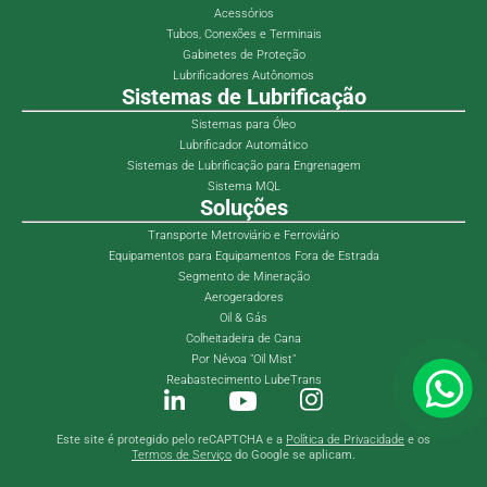
Acessórios
Tubos, Conexões e Terminais
Gabinetes de Proteção
Lubrificadores Autônomos
Sistemas de Lubrificação
Sistemas para Óleo
Lubrificador Automático
Sistemas de Lubrificação para Engrenagem
Sistema MQL
Soluções
Transporte Metroviário e Ferroviário
Equipamentos para Equipamentos Fora de Estrada
Segmento de Mineração
Aerogeradores
Oil & Gás
Colheitadeira de Cana
Por Névoa "Oil Mist"
Reabastecimento LubeTrans
Este site é protegido pelo reCAPTCHA e a
Política de Privacidade
e os
Termos de Serviço
do Google se aplicam.