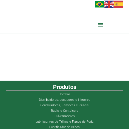
Produtos
Bombas
Distribuidores, dosadores e injetores
Controladores, Sensores e Painéis
Racks e Containers
Pulverizadores
Lubrificantes de Trilhos e Flange de Roda
Lubrificador de cabos